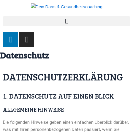
Zum
Inhalt
springen
L
I
i
n
n
s
Datenschutz
k
t
e
a
d
g
DATENSCHUTZERKLÄRUNG
i
r
n
a
m
1. DATENSCHUTZ AUF EINEN BLICK
ALLGEMEINE HINWEISE
Die folgenden Hinweise geben einen einfachen Überblick darüber,
was mit Ihren personenbezogenen Daten passiert, wenn Sie